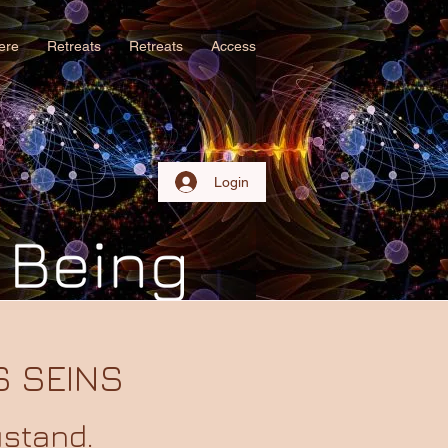
iere
Retreats
Retreats
Access
Login
S SEINS
ustand.