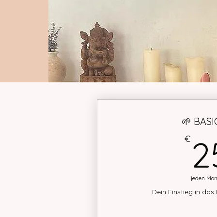
🌱 BASI
€
2
jeden Mon
Dein Einstieg in das