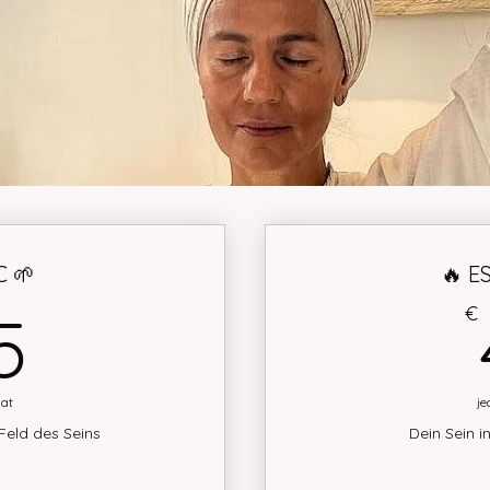
C 🌱
🔥 E
25€
€
5
at
je
 Feld des Seins
Dein Sein i