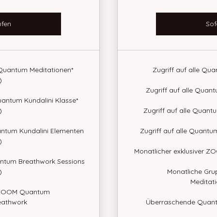
ufen
Sof
Quantum Meditationen*
Zugriff auf alle Qu
)
Zugriff auf alle Quan
antum Kundalini Klasse*
)
Zugriff auf alle Quant
ntum Kundalini Elementen
Zugriff auf alle Quant
)
Monatlicher exklusiver ZO
ntum Breathwork Sessions
)
Monatliche G
Meditat
 ZOOM Quantum
eathwork
Überraschende Quante