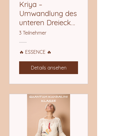
Kriya –
Umwandlung des
unteren Dreiecks
in das höhere
3 Teilnehmer
Dreieck
🔥 ESSENCE 🔥
Details ansehen