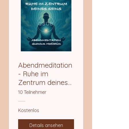
Abendmeditation
- Ruhe im
Zentrum deines
Seins
10 Teilnehmer
Kostenlos
Details ansehen