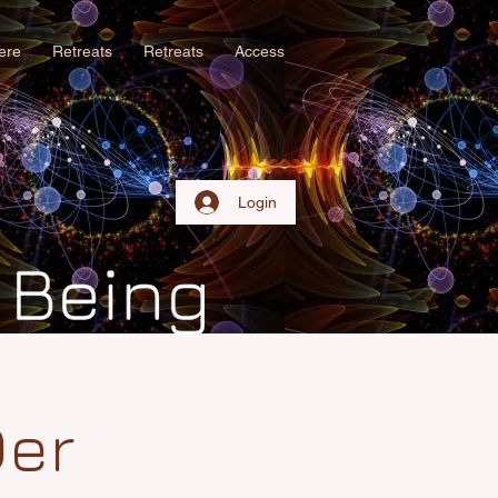
iere
Retreats
Retreats
Access
Login
Der