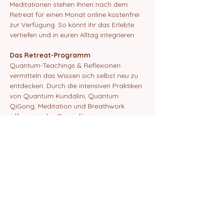
Meditationen stehen Ihnen nach dem 
Retreat für einen Monat online kostenfrei 
zur Verfügung. So könnt ihr das Erlebte 
vertiefen und in euren Alltag integrieren.
Das Retreat-Programm
Quantum-Teachings & Reflexionen 
vermitteln das Wissen sich selbst neu zu 
entdecken. Durch die intensiven Praktiken 
von Quantum Kundalini, Quantum 
QiGong, Meditation und Breathwork 
öffnen wir den Raum für innere 
Transformation und die Verbindung mit 
unserer wahren Existenz.
TAG 1 ICH BIN DA - ANKOMMEN
Mehr anzeigen