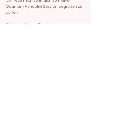
Ich freue mich sehr, dich zu meiner 
Quantum Kundalini Session begrüßen zu 
dürfen.
Bitte registrieren Sie sich.
Danach erhälst du eine E-Mail mit dem 
ZOOM-Link zur Teilnahme an der Session.
Liebe Grüße
Elif Amrita Chanan
Diese Veranstaltung teilen
©2024 von Quantum School of Being
Impressum
Datenschutz