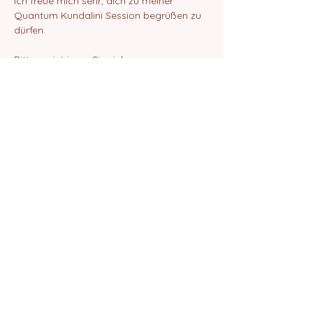
Ich freue mich sehr, dich zu meiner 
Quantum Kundalini Session begrüßen zu 
dürfen.
Bitte registrieren Sie sich.
Danach erhälst du eine E-Mail mit dem 
ZOOM-Link zur Teilnahme an der Session.
Liebe Grüße
Elif Amrita Chanan
Diese Veranstaltung teilen
©2024 von Quantum School of Being
Impressum
Datenschutz