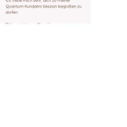
Ich freue mich sehr, dich zu meiner 
Quantum Kundalini Session begrüßen zu 
dürfen.
Bitte registrieren Sie sich.
Danach erhälst du eine E-Mail mit dem 
ZOOM-Link zur Teilnahme an der Session.
Liebe Grüße
Elif Amrita Chanan
Diese Veranstaltung teilen
©2024 von Quantum School of Being
Impressum
Datenschutz