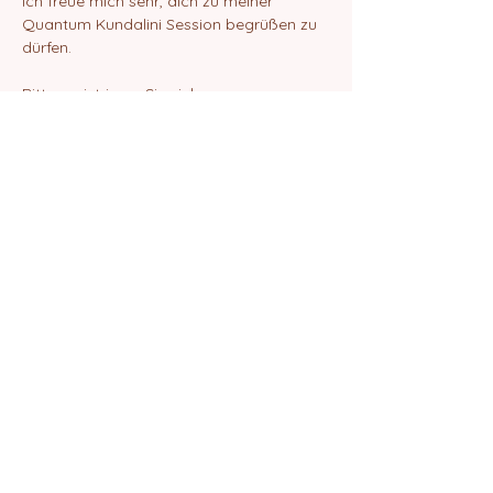
Ich freue mich sehr, dich zu meiner 
Quantum Kundalini Session begrüßen zu 
dürfen.
Bitte registrieren Sie sich.
Danach erhälst du eine E-Mail mit dem 
ZOOM-Link zur Teilnahme an der Session.
Liebe Grüße
Elif Amrita Chanan
Diese Veranstaltung teilen
©2024 von Quantum School of Being
Impressum
Datenschutz