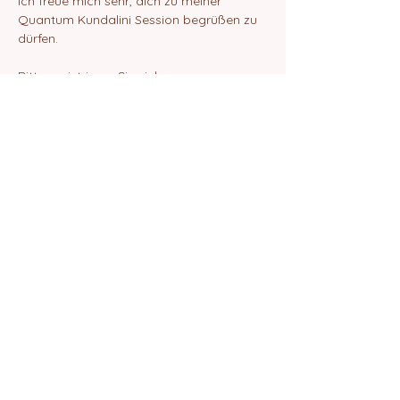
Ich freue mich sehr, dich zu meiner 
Quantum Kundalini Session begrüßen zu 
dürfen.
Bitte registrieren Sie sich.
Danach erhälst du eine E-Mail mit dem 
ZOOM-Link zur Teilnahme an der Session.
Liebe Grüße
Elif Amrita Chanan
Diese Veranstaltung teilen
©2024 von Quantum School of Being
Impressum
Datenschutz