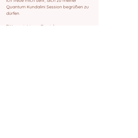
Ich freue mich sehr, dich zu meiner 
Quantum Kundalini Session begrüßen zu 
dürfen.
Bitte registrieren Sie sich.
Danach erhälst du eine E-Mail mit dem 
ZOOM-Link zur Teilnahme an der Session.
Liebe Grüße
Elif Amrita Chanan
Diese Veranstaltung teilen
©2024 von Quantum School of Being
Impressum
Datenschutz