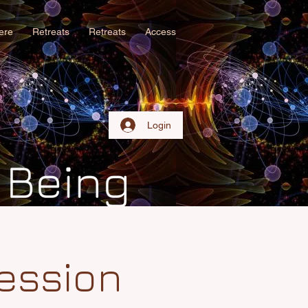
iere
Retreats
Retreats
Access
Login
ession