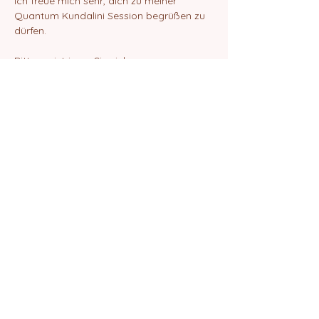
Ich freue mich sehr, dich zu meiner 
Quantum Kundalini Session begrüßen zu 
dürfen.
Bitte registrieren Sie sich.
Danach erhälst du eine E-Mail mit dem 
ZOOM-Link zur Teilnahme an der Session.
Liebe Grüße
Elif Amrita Chanan
Diese Veranstaltung teilen
©2024 von Quantum School of Being
Impressum
Datenschutz