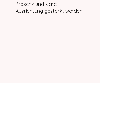
Präsenz und klare
Ausrichtung gestärkt werden.
Die Teilnahme an diesem
Programm ist über die App
von Wix möglich.
App öffnen
Preis