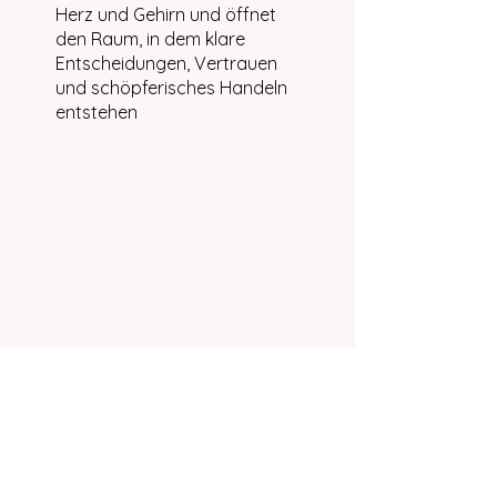
Herz und Gehirn und öffnet
den Raum, in dem klare
Entscheidungen, Vertrauen
und schöpferisches Handeln
entstehen
Die Teilnahme an diesem
Programm ist über die App
von Wix möglich.
App öffnen