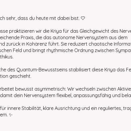
ch sehr, dass du heute mit dabei bist. 🤍
lasse praktizieren wir die Kriya für das Gleichgewicht des Ne
gleichende Praxis, die das autonome Nervensystem aus dem
d zurück in Kohärenz führt. Sie reduziert chaotische Informa
ischen Feld und bringt rhythmische Ordnung zwischen Sympa
hikus.
che des Quantum-Bewusstseins stabilisiert diese Kriya das Fe
ion geschieht.
arbeitet bewusst asymmetrisch: Wir wechseln zwischen Aktivi
 damit dein Nervensystem flexibel, anpassungsfähig und bela
für innere Stabilität, klare Ausrichtung und ein reguliertes, tr
tem. ✨