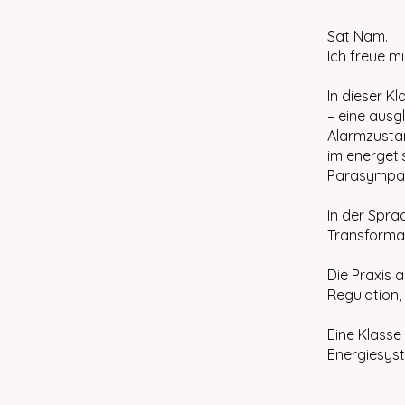
Sat Nam.
Ich freue mi
In dieser K
– eine aus
Alarmzustan
im energet
Parasympat
In der Spra
Transformat
Die Praxis 
Regulation,
Eine Klasse 
Energiesys