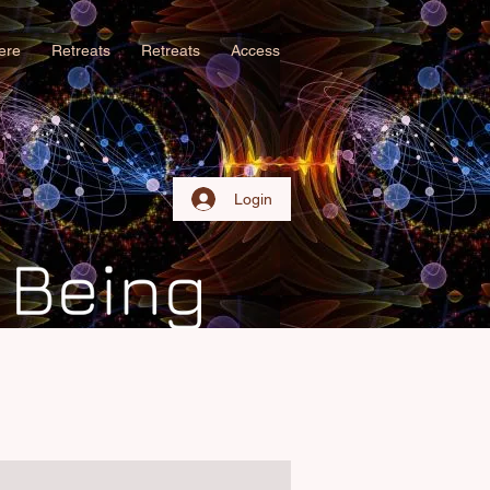
iere
Retreats
Retreats
Access
Login