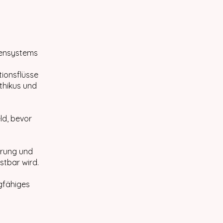
rvensystems
tionsflüsse
thikus und
ld, bevor
erung und
stbar wird.
agfähiges