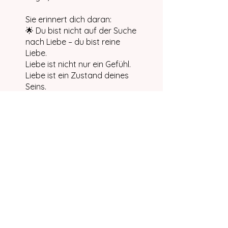
Sie erinnert dich daran:
🌟 Du bist nicht auf der Suche
nach Liebe – du bist reine
Liebe.
Liebe ist nicht nur ein Gefühl.
Liebe ist ein Zustand deines
Seins.
Dauer: 32 Minuten
🎧 Kopfhörer empfohlen
Die Teilnahme an diesem
Programm ist über die App
von Wix möglich.
App öffnen
Preis