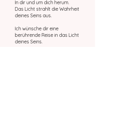
In dir und um dich herum.
Das Licht strahlt die Wahrheit
deines Seins aus.
Ich wünsche dir eine
berührende Reise in das Licht
deines Seins.
Dauer: 20 Minuten
🎧 Kopfhörer empfohlen
Die Teilnahme an diesem
Programm ist über die App
von Wix möglich.
App öffnen
Preis
🔥 ESSENCE 🔥,