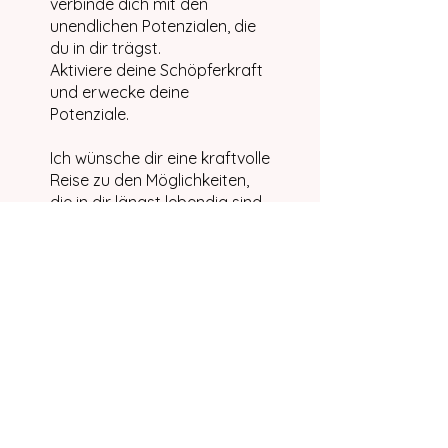
verbinde dich mit den
unendlichen Potenzialen, die
du in dir trägst.
Aktiviere deine Schöpferkraft
und erwecke deine
Potenziale.
Ich wünsche dir eine kraftvolle
Reise zu den Möglichkeiten,
die in dir längst lebendig sind.
Dauer: 34 Minuten
🎧 Kopfhörer empfohlen
Die Teilnahme an diesem
Programm ist über die App
von Wix möglich.
App öffnen