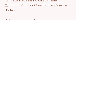
Ich freue mich sehr dich zu meiner 
Quantum Kundalini Session begrüßen zu 
dürfen.
Bitte registriere dich.
Danach erhälst du eine Email mit dem 
ZOOM-Link zur Teilnahme an der Session.
Liebe Grüße
Elif Amrita Chanan
Share this event
©2024 by Quantum School of Being
Impressum
Datenschutz