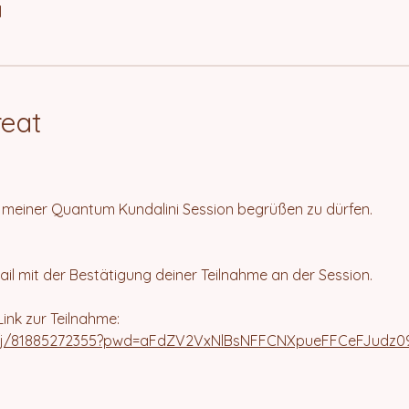
l
reat
u meiner Quantum Kundalini Session begrüßen zu dürfen.
il mit der Bestätigung deiner Teilnahme an der Session.
ink zur Teilnahme:
s/j/81885272355?pwd=aFdZV2VxNlBsNFFCNXpueFFCeFJudz0