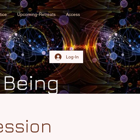
tice
Upcoming-Retreats
Access
Log-In
ession