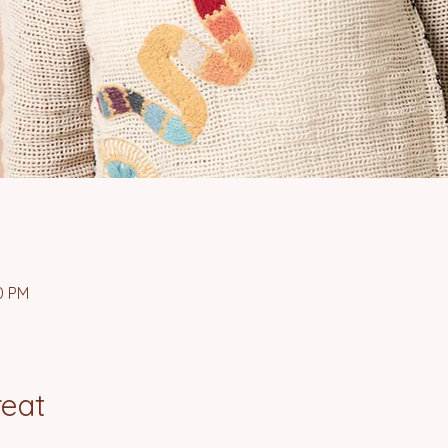
0 PM
reat