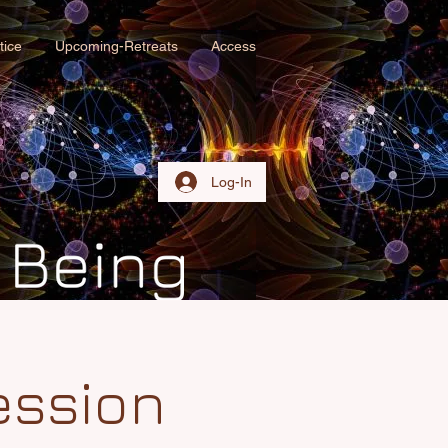
tice
Upcoming-Retreats
Access
Log-In
ession