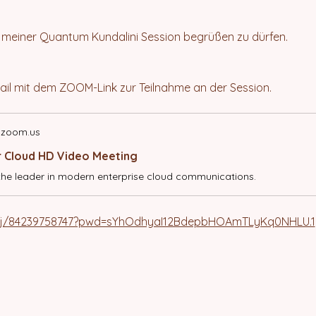
u meiner Quantum Kundalini Session begrüßen zu dürfen.
ail mit dem ZOOM-Link zur Teilnahme an der Session.
.zoom.us
r Cloud HD Video Meeting
the leader in modern enterprise cloud communications.
s/j/84239758747?pwd=sYhOdhyaI12BdepbHOAmTLyKq0NHLU.1