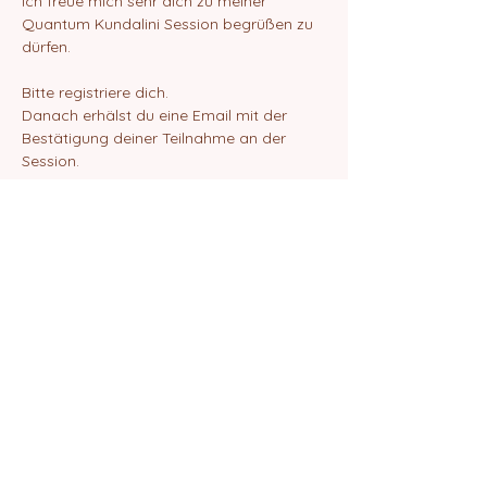
Ich freue mich sehr dich zu meiner 
Quantum Kundalini Session begrüßen zu 
dürfen.
Bitte registriere dich.
Danach erhälst du eine Email mit der 
Bestätigung deiner Teilnahme an der 
Session.
Bitte nutze den folgenden Link zur 
Teilnahme:
https://us02web.zoom.us/j/81885272355?
pwd=aFdZV2VxNlBsNFFCNXpueFFCeFJud
z09
Show More
Share this event