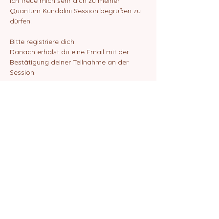
Ich freue mich sehr dich zu meiner 
Quantum Kundalini Session begrüßen zu 
dürfen.
Bitte registriere dich.
Danach erhälst du eine Email mit der 
Bestätigung deiner Teilnahme an der 
Session.
Bitte nutze den folgenden Link zur 
Teilnahme:
https://us02web.zoom.us/j/81885272355?
pwd=aFdZV2VxNlBsNFFCNXpueFFCeFJud
z09
Show More
Share this event