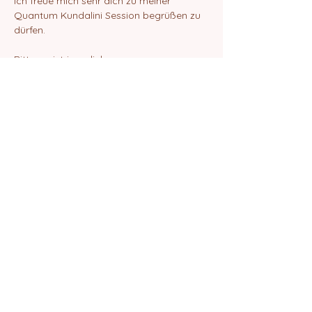
Ich freue mich sehr dich zu meiner 
Quantum Kundalini Session begrüßen zu 
dürfen.
Bitte registriere dich.
Danach erhälst du eine Email mit dem 
ZOOM-Link zur Teilnahme an der Session.
Liebe Grüße
Elif Amrita Chanan
Share this event
©2024 by Quantum School of Being
Impressum
Datenschutz