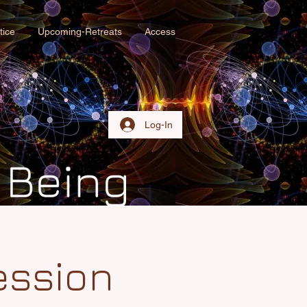
tice
Upcoming-Retreats
Access
Log-In
ession