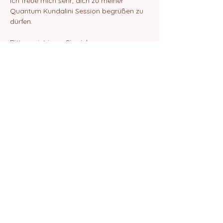
Ich freue mich sehr, dich zu meiner 
Quantum Kundalini Session begrüßen zu 
dürfen.
Bitte registrieren Sie sich.
Danach erhälst du eine E-Mail mit dem 
ZOOM-Link zur Teilnahme an der Session.
Liebe Grüße
Elif Amrita Chanan
Diese Veranstaltung teilen
©2024 von Quantum School of Being
Impressum
Datenschutz