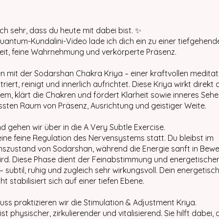
ich sehr, dass du heute mit dabei bist. ✨
uantum-Kundalini-Video lade ich dich ein zu einer tiefgehend
eit, feine Wahrnehmung und verkörperte Präsenz.
n mit der Sodarshan Chakra Kriya – einer kraftvollen meditati
triert, reinigt und innerlich aufrichtet. Diese Kriya wirkt direkt 
em, klärt die Chakren und fördert Klarheit sowie inneres Sehen
sten Raum von Präsenz, Ausrichtung und geistiger Weite.
d gehen wir über in die A Very Subtle Exercise.
 eine feine Regulation des Nervensystems statt. Du bleibst im
nszustand von Sodarshan, während die Energie sanft in Bew
rd. Diese Phase dient der Feinabstimmung und energetische
– subtil, ruhig und zugleich sehr wirkungsvoll. Dein energetisc
t stabilisiert sich auf einer tiefen Ebene.
ss praktizieren wir die Stimulation & Adjustment Kriya.
ist physischer, zirkulierender und vitalisierend. Sie hilft dabei, 