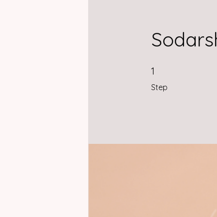
Sodars
1 Step
1
Step