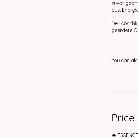
zuvor geöff
aus, Energi
Der Abschlu
geerdete O
You can als
Price
🔥 ESSENCE