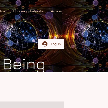
tice
Upcoming-Retreats
Access
Log-In