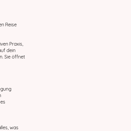
en Reise
ven Praxis,
auf dein
. Sie öffnet
egung
n
hes
alles, was