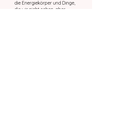
die Energiekörper und Dinge,
die wir nicht sehen, aber
fühlen können. Kundalini Yoga
bezieht alle zehn Körper mit
ein und wirkt daher
tiefgreifend auf mehreren
Ebenen.
You can also join this
program via the mobile app.
Go to the app
Price
2 Plans Available, From