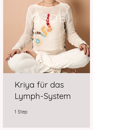
Kriya für das
Lymph-System
1 Step
1
Step