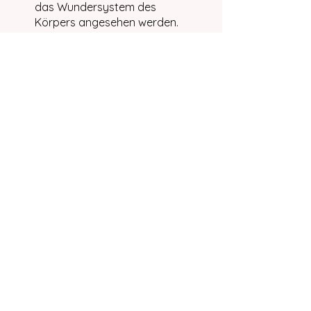
das Wundersystem des
Körpers angesehen werden.
Dies Kriya dient zur Reinigung
der Lymphdrüsen die
immensen Einfluss auf das
Immunsystem hat.
Ich wünsche dir eine gute
Praxis.
You can also join this
program via the mobile app.
Go to the app
Price