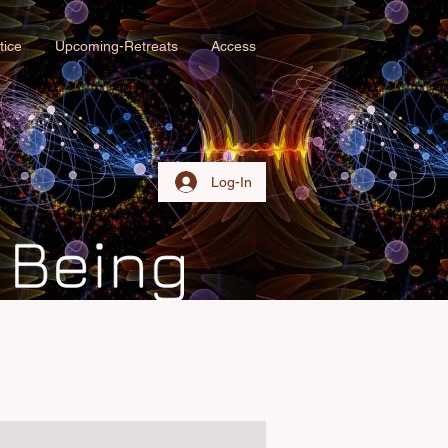
tice
Upcoming-Retreats
Access
Log-In