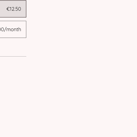
€12.50
00/month