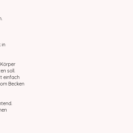
n.
 in
 Körper
n soll.
t einfach
 vom Becken
htend.
enen