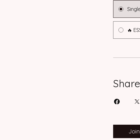
Singl
🔥 E
Shar
Join