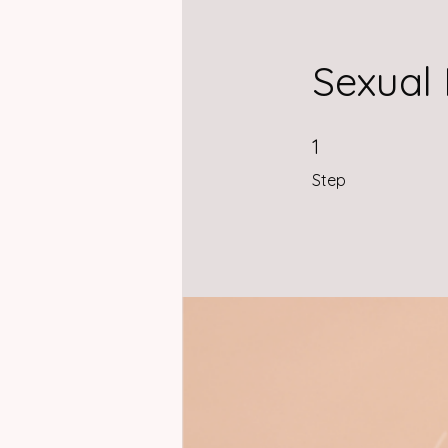
Sexual
1 Step
1
Step