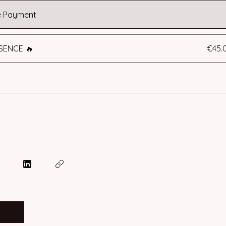
e Payment
SSENCE 🔥
€45.
e