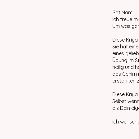
Sat Nam.
Ich freue m
Um was geh
Diese Kriya
Sie hat ein
eines gelie
Übung im St
heilig und 
das Gehirn
erstarrten
Diese Kriya
Selbst wen
als Dein ei
Ich wünsche 