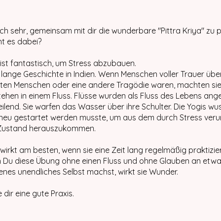
ich sehr, gemeinsam mit dir die wunderbare "Pittra Kriya" zu p
t es dabei?
 ist fantastisch, um Stress abzubauen.
e lange Geschichte in Indien. Wenn Menschen voller Trauer üb
bten Menschen oder eine andere Tragödie waren, machten sie
ehen in einem Fluss. Flüsse wurden als Fluss des Lebens ange
heilend. Sie warfen das Wasser über ihre Schulter. Die Yogis wu
 neu gestartet werden musste, um aus dem durch Stress ver
 Zustand herauszukommen.
 wirkt am besten, wenn sie eine Zeit lang regelmäßig praktizier
n Du diese Übung ohne einen Fluss und ohne Glauben an etw
genes unendliches Selbst machst, wirkt sie Wunder.
dir eine gute Praxis.