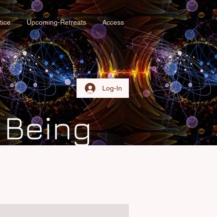
tice
Upcoming-Retreats
Access
Log-In