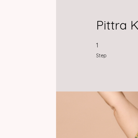
Pittra 
1 Step
1
Step