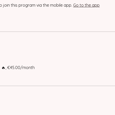
o join this program via the mobile app.
Go to the app
 🔥, €45.00/month
e