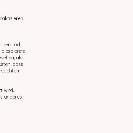
raktizieren.
er den Tod
 diese erste
sehen, als
ssten, dass
ursachten
t wird.
as anderes